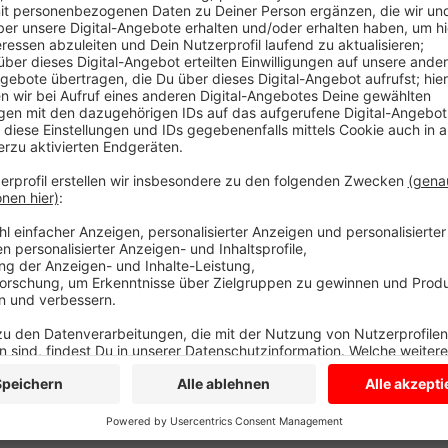
Dachdecker beeilen sich in diesen Tagen das Dach f
Einweihungstermin hat die Gemeinde auch schon im Bl
Dorfgemeinschaftshaus bis Anfang September fertig
Veranstaltung zum 100jährigen Jubiläum des Männerg
sich prima verbinden. Noch ist das Dorfgemeinschafts
anderem noch der Gebäudeteil, der in Holzständerb
hatte sich die Gemeinde entschieden nicht das komp
bleibt also noch ein bisschen Zeit Pläne zu schmied
künftig nutzen möchte. Klar ist schon - die benachb
es Guppen und Vereinen offen - und bietet Platz für
Anzeige