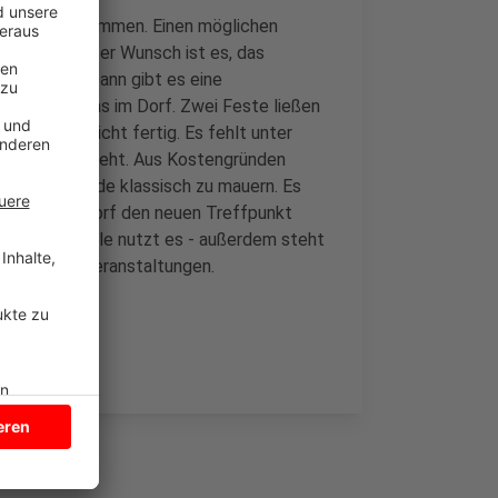
ertig zu bekommen. Einen möglichen
ick. Ein großer Wunsch ist es, das
 zu haben. Dann gibt es eine
esangvereins im Dorf. Zwei Feste ließen
haus aber nicht fertig. Es fehlt unter
auweise entsteht. Aus Kostengründen
lette Gebäude klassisch zu mauern. Es
en, wie das Dorf den neuen Treffpunkt
arte Grunschule nutzt es - außerdem steht
 Feste und Veranstaltungen.