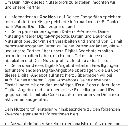
Anzeige
Ein Holzanbau eines Wohnhauses fing Feuer. Niemand
wurde verletzt. Die Bewohner waren nicht zuhause,
sagt die Polizei. Die Einsatzkräfte holten einen Hund
aus dem Haus. Ermittler sichern jetzt Spuren und
hoffen dabei Hinweise auf die Brandursache zu
bekommen.
Anzeige
Anzeige