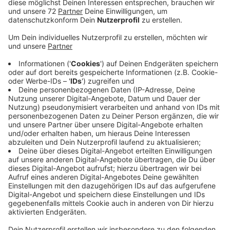
Anzeige
Da die Kinos im Kreis wegen der Coronakrise ja
geschlossen haben müssen, geht das Cinema
Coesfeld damit einen neuen Weg.
Über 2000 Tickets hat das Team schon verkauft - ein
großer Erfolg. Und jetzt steht fest: Es geht in die
nächste Runde. Zum einen gibt es neue Filme, unter
anderem "Die Känguru Chroniken", das hatten sich viele
Besucher gewünscht. Und zum anderen gibt es
übermorgen einen Poetry Slam Abend. Eine Gruppe aus
Münster tritt mit lustigen, poetischen und kritischen
Texten gegeneinander an - ganz kontaktlos natürlich.
Die Zuschauer in ihren Autos applaudieren auch nicht
wie gewöhnlich, sondern betätigen stattdessen die
Lichthupe, wenn ihnen der Auftritt gefallen hat.
Genauso läuft es dann auch am Freitag, dann gibt es