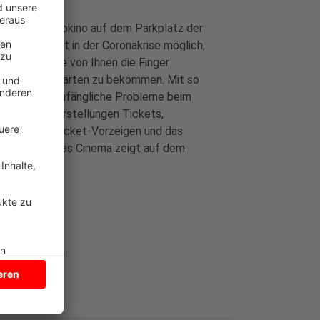
eitag: Ein Autokino auf dem Parkplatz der
acht es jetzt in der Coronakrise möglich,
en sich viele von Ihnen die Finger
ie begehrten Karten zu bekommen. Mit so
erechnet. Anfängliche Probleme beim
h für alle Vorstellungen Tickets,
tfrei ab. Das Ticket-Vorzeigen und das
 um 17 Uhr, das Cinema zeigt auf dem