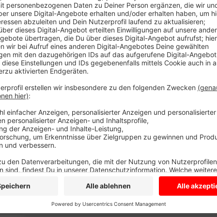
Das ist wirklich ein Knaller-Angebot morgen an Karfr
Diskothek Fabrik in Coesfeld. Das Cinema Coesfeld m
da das Kino geschlossen ist. Und heute Vormittag hab
sprichwörtlich wund geklickt. Sie haben versucht d
einem großen Ansturm hat das Conema-Team nicht g
Buchen sind behoben. Die gute Nachricht: Es gibt noc
allerdings nicht mehr viele. Alles läuft völlig kontak
Einsammeln der Snacks. Der erste Film läuft morgen
Parkplatz der Diskothek Fabrik "Die Eiskönigin 2".
Anzeige