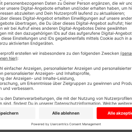
unter anderem ein E-Bike-Fahrer schwer verletzt. Ein
Klinik. Nach ersten Erkenntnissen der Polizei soll sic
Bike-Fahrer schob sein Rad über die Bundesstraße, ei
zweites Auto streifte es, das erste Auto kam ins Sc
Abschließend klären das die Ermittler noch.
Anzeige