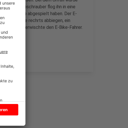
 Rettungshubschrauber flog ihn in eine
h der Unfall so abgespielt haben. Der E-
n Auto wollte rechrts abbiegen, ein
hleudern und erwischte den E-Bike-Fahrer.