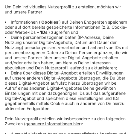
Ab Montag (27.3.) flicken Arbeiter Löcher und Risse in
der Fahrbahn der B 525 im Bereich Goxel. Dafür ist es
nötig die Bundesstraße zu sperren. Das passiert am
Montag nach dem Berufsverkehr. Voraussichtlich bis
Freitag (31.03.) fahren Sie Umwege. Eine Umleitung
wird ausgeschildert, diese führt für den Verkehr
Richtung Coesfeld über die B525 und dann über
Hochmoor, der Verkehr Richtung Borken wird über die
B525, Tungerloh Capellen geleitet, Richtung Holtwick
über die B474 Höven und Coesfeld.
Anzeige