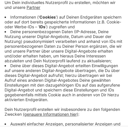
Anzeige
Landesbauministerin Ina Scharrenbach, die Stadt und
Vertreter der Bahn haben den Bahnhof offiziell
eingeweiht. In Coesfeld ist ein komplett neues
Bahnhofsgebäude unter anderem mit Geschäften und
Arztpraxen entstanden. Außerdem ist der Vorplatz neu
gestaltet und es gibt neue Fahrradparkplätze.
Anzeige
Anzeige