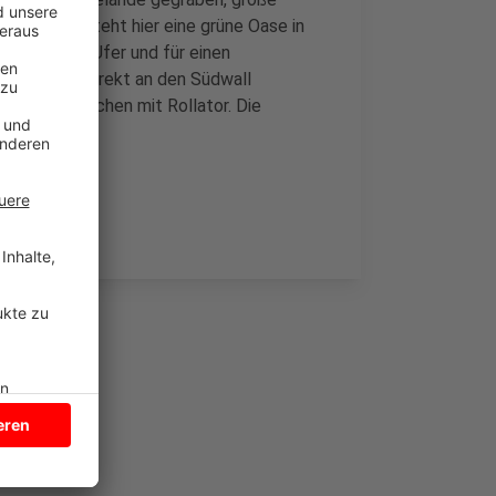
ochen entsteht hier eine grüne Oase in
kommen ans Ufer und für einen
 Fläche, die direkt an den Südwall
rer und Menschen mit Rollator. Die
in.