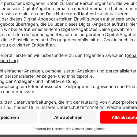
Bauzäune sichern die Bautselle. In den kommenden W
direkter Nachbarschaft zur Fischtreppe. Sitzsteine 
hindernisfreien Blick bauen die Arbeiter eine erhöhte
angrenzt. Für Familien mit Kinderwagen, Rollstuhlfah
Arbeiten sollen Ende des Sommers abgeschlossen se
Anzeige