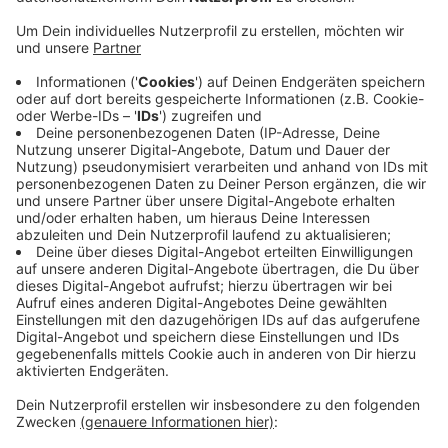
Die Schäden stammen von Böllern. Dabei ist es ja im
Moment noch verboten Böller zu zünden. Das ist nur in
der Silvesternacht erlaubt. Doch leider gibt es jedes
Jahr rund um den Jahreswechsel Vandalismus mit
Böllern. In dem aktuellen Fall hofft die Polizei auf
Zeugenhinweise. Sie hat den Tatzeitraum eingegrenzt.
Am frühen Abend war der Schrank noch in Ordnung.
Heute morgen dann nicht mehr. Irgendwann zwischen
Donnerstagabend 18.30 Uhr und heute Morgen 8:00
Uhr muss es passiert sein. Hinweise bitte direkt an die
Polizei in Coesfeld unter Tel.: 02541-140.
Anzeige