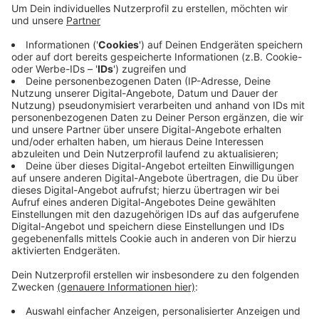
In der vergangenen Nacht war im Gewerbegebiet
Dreischkamp am Lübbesmeyerweg das Führerhaus
eines LKW vollständig ausgebrannt. 30
Feuerwehrleute waren im Einsatz. Niemand wurde
verletzt. Gegen 1.10 Uhr meldete ein Zeuge das Feuer.
Die Polizei hofft auf weitere Hinweise von Zeugen. Sie
melden sich bitte in Coesfeld bunter 02541-140.
Anzeige
Anzeige