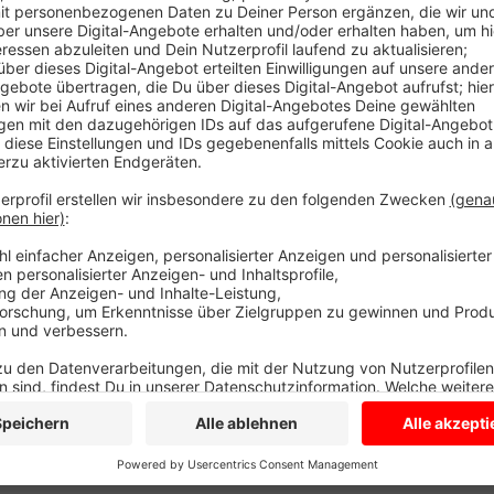
gelten strenge Corona-Regeln zum Schutz der Fahre
ist für alle Pflicht. Fahrgäste müssen sich beim Eins
Fahrgeld müssen sie passend dabei haben und auf ei
ähnlichen Regeln hatten Anfang der Woche schon di
Lüdinghausen den Betrieb wieder aufgenommen.
Anzeige