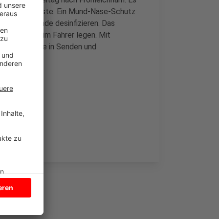
r und Fahrgäste. Ein Mund-Nase-Schutz
teigen die Hände desinfizieren. Das
ne Ablage beim Fahrer legen. Mit
e Bürgerbusse in Senden und