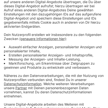
schriftlich einreichen. Wenn es das Platzkontingent
erlaubt, können weitere Interessierte teilnehmen“,
informiert Sophia Gorschlüter. Dies ist im Vorfeld mit
ihr abzustimmen. Mail an:
sophia.gorschlueter@coesfeld.de.
Der zweite Teil der Veranstaltung beginnt um 20 Uhr
und richtet sich insbesondere an die
Grundstücksinteressenten, die dort zukünftig bauen
möchten. Vorgestellt werden die Planungsstruktur
sowie die textlichen und gestalterischen
Festsetzungen. Ziel ist es aufzuzeigen, was in dem
Baugebiet geplant und zulässig ist (z.B. Bebauung,
Bepflanzung). Wichtig: „Über die Vergabe der
Grundstücke und die Konditionen wird erst zu einem
späteren Zeitpunkt informiert. Wir informieren lediglich
über den Bebauungsplan“, betont Sophia Gorschlüter.