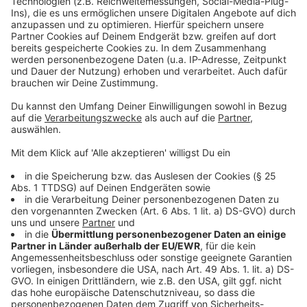
Die Zahl der Sitzplätze in der Aula ist Einhaltung der
nötigen Abstände begrenzt. Die Stadtverwaltung
bittet deshalb, dass möglichst nur eine Person pro
Haushalt teilnimmt. Um vorherige Anmeldung für den
20 Uhr-Termin wird gebeten. Das geht
HIER.
Die
Stadtverwaltung rechnet mit einer großen Nachfrage.
Wer sich noch anmelden möchte, obwohl die maximale
Teilnehmerzahl erreicht ist, kann sich per E-Mail an
Sophia Gorschlüter wenden:
sophia.gorschlueter@coesfeld.de. Sollte jemand
absagen, würde sie Interessierte kurzfristig
informieren. Im Anschluss werden die Präsentationen
auf der Website der Stadt auch online zur Verfügung
gestellt.
Anzeige