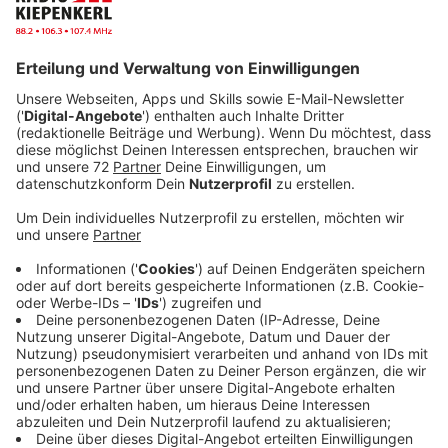
Anzeige
Die Veranstaltung findet in zwei getrennten
Abschnitten statt. Ab 18 Uhr sind besonders die
Anliegerr sowie diejenigen eingeladen, die vorab schon
Hinweise und Anregungen zum Vorentwurf
vorgetragen hatten. Dieser Personenkreis wurde von
der Stadt bereits schriftlich eingeladen. Im ersten Teil
der Veran-staltung werden die Veränderungen zum
Vorentwurf (Vorher-Nachher-Vergleich) sowie der
Umgang mit den Anregungen aus der frühzeitigen
Beteiligung vorgestellt. Sophia Gorschlüter, die die
Bürgerinformationsveranstaltung im Fachbereich
Planung, Bauordnung und Verkehr vorbereitet, sagt:
„Diese Ver-anstaltung dient lediglich der Information
und der Beantwortung von Fragen. Wer danach noch
Bedenken haben sollte, kann sie im Nachgang