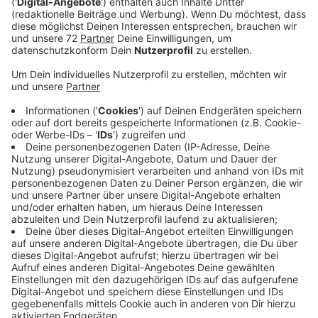
Dabei greift sie auf Fördergeld aus einem EU-Topf zur
Entwicklung ländlicher Regionen zurück. Das Geld
fließt über drei Jahre. So soll das Carsharing in
Coesfeld aussehen: Autos stehen an festen
Standorten. Wer sie ausleihen will, bucht sie,
beispielsweise per App. Am Ende zahlt der Fahrer nur
die tatsächlich gefahrenen Kilometer. Wartung,
Service und Laden sind im Preis mit drin. Die Stadt
plant E-Autos zum Teilen. Gerade ist die Stadt dabei,
abzuklopfen, in welchen Wohngebieten Interesse an
einem solchen Angebot besteht. Am Donnerstag in
der kommenden Woche wollen die Stadt und der
Anbieter umfassend über das Projekt informieren und
wie das Carsharing funktionieren soll. Interessierte
können sich einbringen und Standort-Vorschläge
machen.