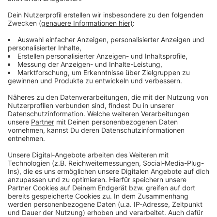
Bei Fragen steht Larissa Bomkamp aus dem
Fachbereich 60 – Planung, Bauordnung und Verkehr
der Stadt Coesfeld unter
larissa.bomkamp@coesfeld.de oder unter Tel.: 02541-
9391307 zur Verfügung. Infoveranstaltung Carsharing:
Donnerstag (25.05.) 18.30 Uhr, Sitzungssaal im
Coesfelder Rathaus
Anzeige
Anzeige