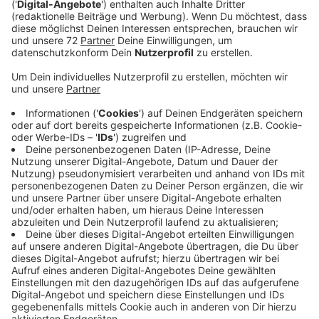
Die Zahl dürfte sich in den kommenden Tagen noch
erhöhen. Der Kreis testet jetzt alle Mitarbeiter, egal,
ob sie Symptome zeigen oder nicht. Radio Kiepenkerl-
Hörer Reiner wundert sich per WhatsApp, er könne es
absolut nicht nachvollziehen, wieso bei der Firma noch
weiter gearbeitet werden dürfe.
Westfleisch habe überlegt dicht zumachen, sagt der
Kreis. Inzwischen sei das Unternehmen aber
überzeugt, die Ausfälle bei den Mitarbeiter
überbrücken und die Hygieneregeln erfüllen zu
können. Positiv getestete Mitarbeiter bringt
Westfleisch in zusätzlich angemieteten Unterkünften
unter, um die Quarantäne sicherzustellen. Zuletzt war
die Zahl der Neuinfizierten im Kreis Coesfeld innerhalb
von 24 Stunden um 52 Fälle in die Höhe geschnellt.
Damit ist die Obergrenze schon überschritten. Landrat
Christian Schulze-Pellengahr geht davon aus, dass der