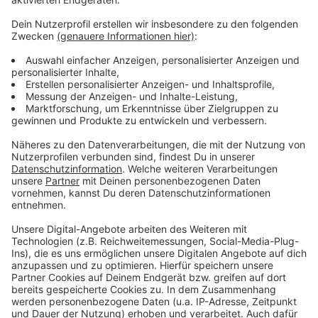
Kreis Coesfeld diese Grenze wegen der geplanten
umfassenden Tests bei Westfleisch-Mitarbeitern
überschreitet. Das müsse aber nicht zu einem
Lockdown führen. Denn für klar abzugrenzende, auf
eine bestimmte Quelle zurückzuführende Ausbrüche
gebe es die Möglichkeit, schärfere Regeln konkret auf
die Ausbruchsstelle zu beschränken. Der Kreis sagt
auch: Abgesehen von dem Ausbruch bei Westfleisch,
sei die Zahl Neuinfizierter stagnierend oder leicht
rückläufig. Wir behalten die Situation für Sie natürlich
weiter im Blick!
Anzeige