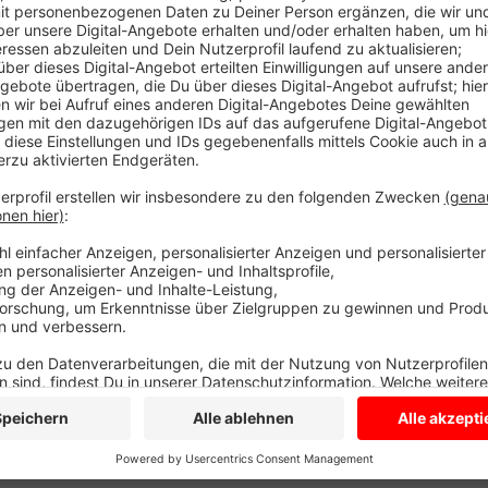
Los geht es um 17 Uhr auf dem Coesfelder Marktplat
Schülervertretung des Oswald von Nell-Breuning Beru
Plakate gebastelt und bei Instagram für die Kundge
junge Menschen kommen.
Bei der Polizei sind bis zu 1000 Teilnehmer für die
Protests ist ein Treffen von Rechtsextremisten und 
Dabei ging es darum Menschen mit Migrationshinter
Anzeige