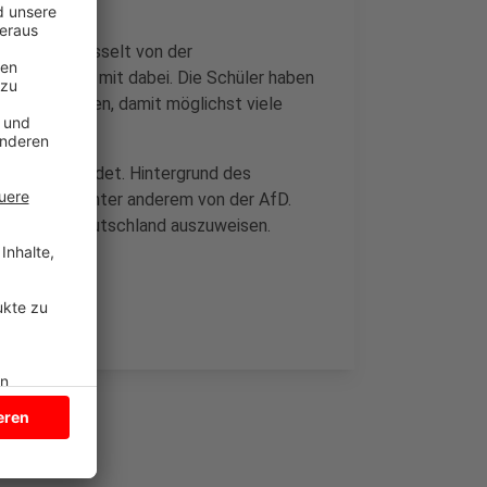
z. Jonas Fasselt von der
fskolleg ist mit dabei. Die Schüler haben
bung geworben, damit möglichst viele
 Demo angemeldet. Hintergrund des
Politikern, unter anderem von der AfD.
grund aus Deutschland auszuweisen.