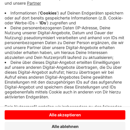
Coesfeld nicht als Papierkalender zugeschickt.
Sondern finden ihn digital, als App, im Abfallnavi der
Wirtschaftsbetriebe des Kreises Coesfeld. Wer den
Kalender doch lieber zuhause aufhängen möchte, kann
sich im Internet den Kalender herunterladen und
ausdrucken. Das geht
HIER.
Anzeige
Anzeige
Anzeige