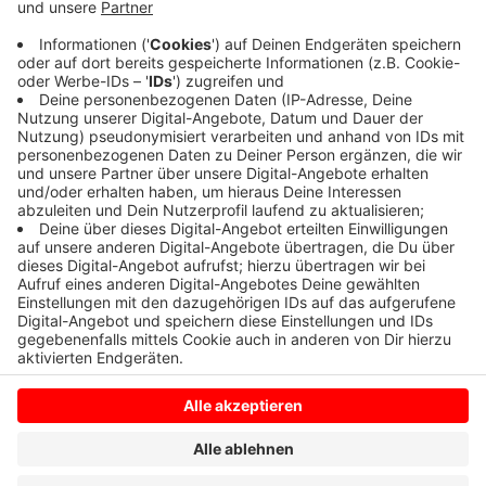
Sie sollen mitentscheiden, wie sich die Stadt künftig
entwickelt. Heute Abend geht es um
Freizeitaktivitäten in Coesfeld. Das Ganze findet
online statt. Los geht es
hier
um 18:30 Uhr.
Anzeige
Anzeige
Anzeige