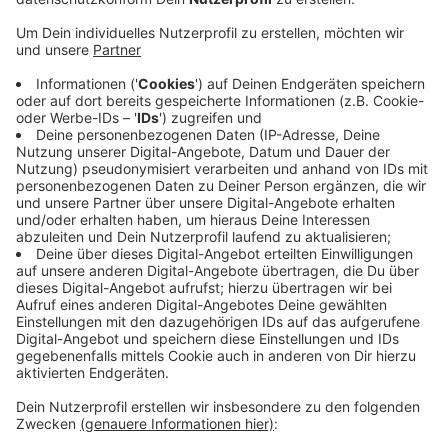
Veröffentlicht:
Freitag, 19.09.2025 15:59
Anzeige
Der Dülmener hatte in seinen Socken ein nach dem
Waffengesetz verbotenes Springmesser und
Schreckschusspatronen - und in seiner Unterwäsche
mehrere Tütchen mit diversen Betäubungsmitteln.
Zuvor war der Mann aufgefallen, weil er am
Nachmittag in der Obdachlosenunterkunft An der
Lehmkuhle in Dülmen einer Frau mit der Faust ins
Gesicht schlug. Den Mann erwarten jetzt
entsprechende Strafverfahren.
Anzeige