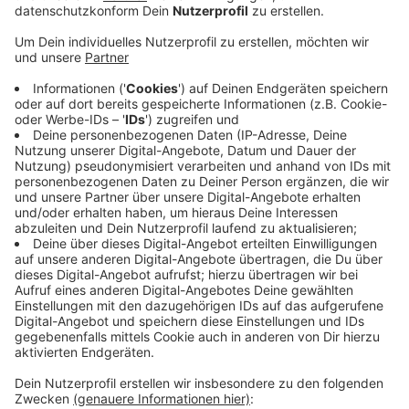
Anzeige
Kurz vor Schuljahresende stattet die Stadt Coesfeld
jetzt die Schulhausmeister mit klimafreundlichen E-
Lasten-Fahrrädern aus. Die Hausmeister der Schulen
sind viel unterwegs und kurze Strecken haben sie
bislang mit dem Auto zurückgelegt. Dank der acht
neuen E-Lastenräder verkleinert sich der
Dienstwagen-Fuhrpark der Stadt auf Dauer. Vor
wenigen Wochen haben bereits das Schulzentrum, die
Maria-Frieden-Schule, das Heriburg Gymnasium und die
Ludgerischule ein Lastenrad erhalten. Und jetzt sind
auch die Kreuzschule, die Lambertischule, die Martin
Luther-Schule und die Laurentiusschule ausgestattet.
Um die Räder zu kaufen, hat die Stadt Fördergeld aus
einem Mobilitäts-Programm des Landes bekommen.
Anzeige