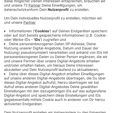
In den vergangenen Tagen waren Einbrecher in der
Stadt sehr aktiv. An der Daruper Straße brachen
Unbekannte eine Terrassentüre auf. Die Tatzeit liegt
zwischen 11 Uhr am Mittwoch (07.02.24) und 15.45
Uhr am Freitag (09.02.24). Die Täter entwendeten
einen Tresor, in dem sich Wertsachen und Waffen ohne
Munition befanden.
Ob etwas aus einem Haus am Steveder Weg
gestohlen wurde, ist derzeit nicht bekannt. Zwischen
11 Uhr am 03.02.24 und 11 Uhr am Freitag (09.02.24)
brachen hier Täter eine Türe auf. Am Landweg gingen
Einbrecher zwei Häuser an. Zwischen 17.30 Uhr und
22.30 Uhr gelang es ihnen am Donnerstag (08.02.24)
bei einem nicht, die Terrassentür aufzubrechen. Durch
das Aufbrechen eines Fensters gelangten sie in ein
anderes Haus an der Straße. Die Tatzeit liegt
zwischen 11 Uhr am Donnerstag (08.02.24) und 11.15
Uhr am Freitag (09.02.24). Ob etwas gestohlen wurde,