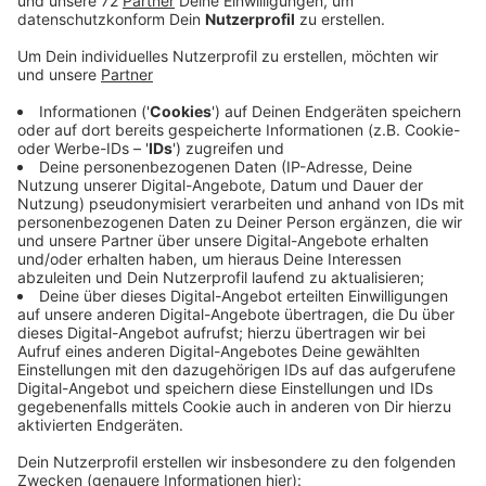
Anzeige
Die Beamten waren genau deswegen unterwegs.
Denn: es hatte zuletzt seit Anfang Oktober mehrere
Vorfälle im Stadtgebiet von Coesfeld gegeben. Der
jetzt festgenommene Mann steht unter Verdacht eine
Serie von Exhibitionismus begangen zu haben, also sich
Menschen immer wieder nackt gezeigt zu haben und
sie sexuell belästigt zu haben. In mindesten einem Fall
soll er eine Frau unsittlich angefasst haben. Die Polizei
prüft das jetzt und ermittelt gegen den
Tatverdächtigen. Neben mehrerer Anzeigen waren
auch viele Zeugenhinweise eingegangen. Diese hätten
zu diesem schnellen Ermittlungserfolg beigetragen,
bedankt sich die Polizei. Auch im Umfeld von Coesfeld
hat es in jüngster Zeit ähnliche Vorfälle gegeben. Die
Polizei prüft auch hier einen Zusammenhang.