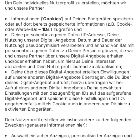
Die Stadt hat hier drei abschließbare Fahrradboxen
aufgebaut. Bisher gab es an der Bushaltestelle nur
Fahrradständer ohne Schloss und Dach. Schlüssel für
die Boxen gibt es bei der Stadt. Wer eine der
Fahrradboxen mieten möchte, kann sich im
Fachbereich Bauen und Umwelt bei Ilse Wessendorf
melden, Tel. (02541) 939-1252.
Anzeige
Anzeige