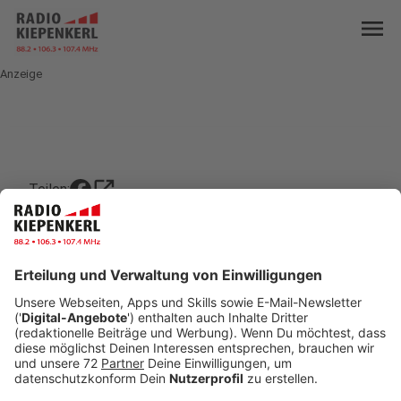
menu
Anzeige
open_in_new
Teilen:
COESFELD: Fahrradboxen an
Bushaltestelle
In Coesfeld ist es jetzt sicherer für Sie ihr Fahrrad
an der Bushaltestelle am Industriepark Flamschen
abzustellen.
Veröffentlicht:
Donnerstag, 23.09.2021 10:41
Anzeige