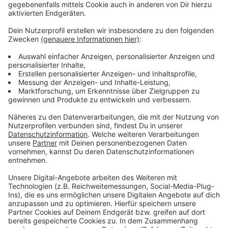
Stadt jetzt umsetzen. Es gehe in einem ersten Schritt
darum gefährliche Situationen für Fußgänger auf dem
viel zu schmalen Feldweg zu verhindern. Mit seiner
geringen Breite bietet der Feldweg keine Möglichkeit,
von der Fahrbahn getrennte Gehwege anzulegen.
Selbst bei einer Schrittgeschwindigkeit - die sowieso
meistens nicht eingehalten werde - käme es dadurch
immer wieder zu gefährlichen Situationen für
Fußgänger. Durch eine Sperrung verlagere sich der
Verkehr natürlich - vor allem auch auf den
Buchholzweg. Diese 30er-Zone sei aber gut genug
ausgebaut um den zusätzlichen Verkehr aufzunehmen,
sagt die Stadt. Sowohl Anwohner des Feldwegs als
auch die Stadt sehen ein Sperren des Feldwegs als
beste Lösung an. Das Nachbarschaftstreffen ist Sa,
21.10. 15 Uhr - Treffpunkt ist der Parkplatz am
Buchholzweg.
Anzeige