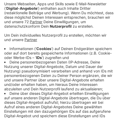
darüber übermorgen im Ausschuss (19.10.) und
abschließend eine Woche später (26.10.) im Rat.
Anwohner des benachbarten Buchholzwegs
fürchten dadurch bei sich mehr Verkehr. Um
Bedenken zu nehmen lädt die Stadt diesen
Samstag zu einem Nachbarschaftstreffen ein...
Veröffentlicht:
Dienstag, 17.10.2023 15:17
Anzeige
Die Stadt will die Situation sowohl am Feldweg als
auch am Buchholzweg nochmal erklären und
besprechen. Beim Fußverkehrscheck im Hengtegebiet
waren verschiedene Vorschläge eingegangen, um die
Verkehrssituatiun zu verbessern. Diese beziehen sich
direkt auf den Feldweg - und die Maßnahmen will die