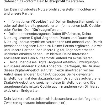
machte aber auch als Historiker von sich reden.
Veröffentlicht:
Freitag, 17.10.2025 12:42
Anzeige
Vor allem um die Erforschung der Coesfelder
Stadtgeschichte hat er sich verdient gemacht. 1884
gründete er außerdem den Westfälischen
Philologenverband mit und 12 Jahre später gehörte er
zu den Mitbegründern der Historischen Kommission für
Westfalen. Die Stadt Coesfeld ehrte ihn mit der
Benennung einer Straße und der Kreis Coesfeld
vergibt den "Franz-Darpe-Preis" beim
Geschichtswettbewerb.
Anzeige