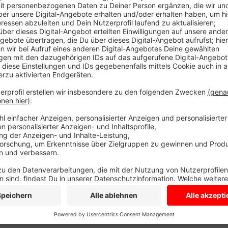
Die Täter stahlen von einem Grab ein Bronzekreuz, v
Bronze. In ähnlichen Fällen ermittelt die Polizei scho
außerdem fest, dass Unbekannte in die Friedhofskap
ersten Überblick haben sie hier jedoch nichts gestohl
Tel.: 02541-140
Anzeige