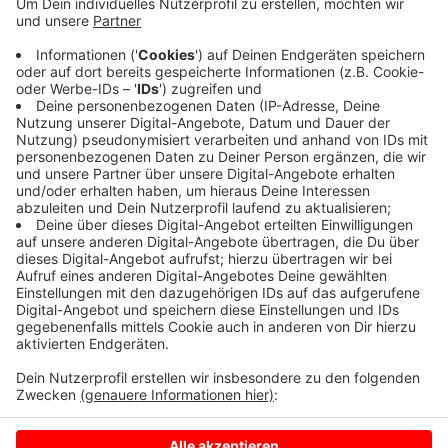
Henning Höne galt schon vor einem Jahr als möglicher
Kandidat auf den Bundesvorsitz, nachdem die Partei
aus dem Bundestag geflogen war. Damals setzte die
FDP jedoch auf den bisherigen Fraktionschef im Bund,
Christian Dürr. Im Mai wählt die Partei einen neuen
Bundesvorsitz.
Anzeige
Anzeige