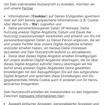
Auf knapp 2.000 Quadratmetern können Ihre Hunde
nun ohne Leine toben, spielen und schnuppern. Die
Fläche ist eingezäunt und täglich bis 20 Uhr geöffnet.
In den nächsten Wochen sollen noch eine Sitzbank, ein
Mülleimer und ein Kotbeutelspender hinzukommen.
Viele Hundebesitzer in Coesfeld haben sich eine
Hundewiese gewünscht. Ein Anwohner aus der
Nachbarschaft übernimmt die ehrenamtliche
Patenschaft der Wiese zu übernehmen. Er schaut
regelmäßig nach dem rechten.
Anzeige