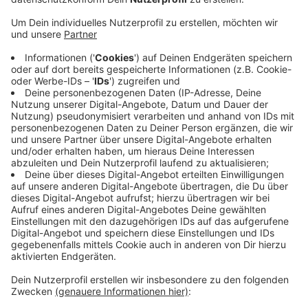
Und das Konzept geht auf: Im Vorjahr gab es im Kreis
knapp über 200 Einbrüche, über 80 weniger, als noch im
Vorjahr. Heute, am „Tag des Einbruchsschutzes“ weist
de Polizei darauf hin, wie wichtig gut geschützte
Fenster und Türen sind. Sie gibt heute Tipps in
Coesfeld während des Ursulamarktes. Neben gut
gesicherten Fenstern und Türen, lohnt es sich
Anwesenheit durch Licht vorzugaukeln, hier hilft eine
Zeitschaltuhr. Und es ist wichtig, verdächtige
Menschen oder Fahrzeuge sofort zu melden. Der
Infostand steht in der Schüppenstraße, die Polizei
beantwortet von 11 bis 18 Uhr Fragen.
Anzeige