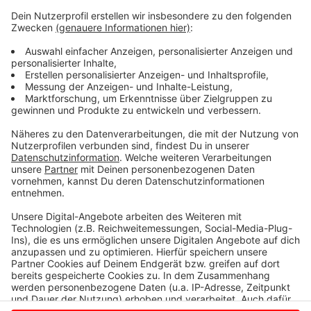
findet entweder ein Termin statt - oder die
Bezirksregierung prüft direkt alle Stellungnahmen -
und entscheidet dann, ob sie grünes Licht für die
Wasserstoffanlage gibt.
Auf Wasserstoff ruhen in der Energiewende viele
Hoffnungen, weil bei seiner Herstellung keine
klimaschädlichen Treibhausgase entstehen müssen.
Anzeige
Anzeige