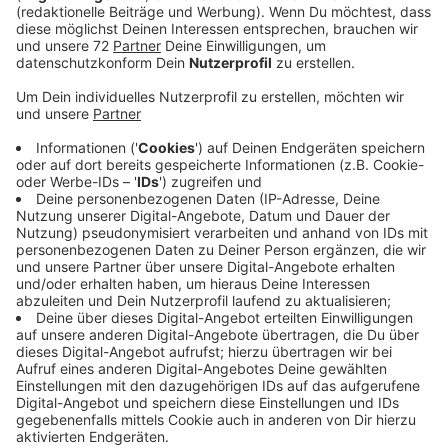
Veröffentlicht:
Mittwoch, 26.07.2023 10:12
Anzeige
Ab April hatten die Pläne öffentlich ausgelegen. Es
sind kaum Stellungnahmen eingegangen. Von
Anwohnern gar nicht. Nur ein paar Behörden und
öffentliche Träger hatten ein paar
Verbesserungsvorschläge - zum Beispiel was den
Brandschutz betrifft. Hier bessern die
Wirtschaftsbetriebe jetzt nach. Aber: alles keine
Sachen, die das Projekt ausschließen. Die
Bezirksregierung muss jetzt noch abfragen, ob
Behörden oder öffentliche Träger noch einen
Erörterungstermin wünschen - um eventuell noch
offene Fragen zu klären. Die Abfrage dauert
wahrscheinlich bis in den Herbst rein. Anschließend