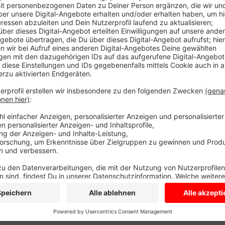
Bei einem Treffen aller Vereine waren sich die Verant
Pandemie der Schutz der Gesundheit Vorrang hat. Al
deshalb abgesagt. Gleichzeitig überlegen die Verein
Himmel als Alternative auf die Beine zu stellen - vi
Beispiel Auftritte vor Altenheimen sein mit Besucher
weiteren Treffen im Oktober sollen die Ideen konkre
Anzeige