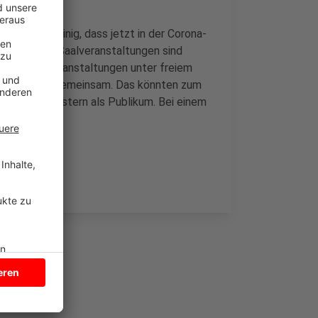
wortlichen einig, dass jetzt in der Corona-
le größeren Saalveranstaltungen sind
e kleinere Veranstaltungen unter freiem
elleicht auch gemeinsam. Das könnten zum
n an den Fenstern als Publikum. Bei einem
ter werden.