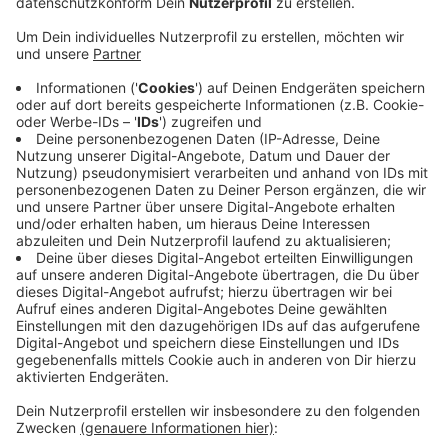
Die Feuerwehr in Coesfeld und Lette plant ihre
Brandschutzerziehung auszubauen. Im Moment geht
sie in die Kindergärten. Künftig soll es noch einen
zweiten Termin für die Kindergärten an einer
Feuerwache geben, um hier noch mehr zu zeigen.
Außerdem möchte die Coesfelder Feuerwehr die
Brandschutzerziehung auch wieder für Schulen
anbieten. Wann genau das starten könnte, ist noch
offen. Bei jeder Brandschutzerziehung bekommen die
Kinder ein Infopaket mit nach Hause. Darin ist unter
anderem ein neongelber Kinderfinder-Aufkleber
enthalten. Sie signalisieren Rettungskräften im Fall
eines Brandes: Hinter dieser Tür könnte ein Kind sein.
Durch die leuchtende Farbe sind sie auch bei dichtem
Rauch zu erkennen.
Anzeige