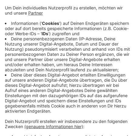
Polizei und Organisatoren ziehen heute eine friedliche
Bilanz. Alles sei friedlich verlaufen. Eine Gruppe
Coesfelder hatte die Demo organisiert:
Vereine, Schüler, Landwirte und andere Gruppen haben
sich eingebracht. Passend zum Motto "Laut für
Demokratie und Menschlichkeit" traten unter anderem
Rockbands auf. Sonntag in einer Woche (9.2.)
veranstaltet die "IG Lichtblicke Demokratie" im
Nachbarkreis Unna eine "Mahnwache für Demokratie
auf dem Marktplatz vor dem Bürgerhaus in Selm.
Anzeige