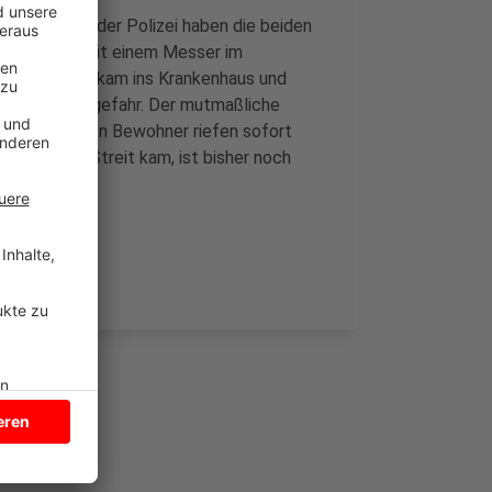
kenntnissen der Polizei haben die beiden
ngeren dann mit einem Messer im
Der Verletzte kam ins Krankenhaus und
ehr in Lebensgefahr. Der mutmaßliche
rt. Die anderen Bewohner riefen sofort
 es zu dem Streit kam, ist bisher noch