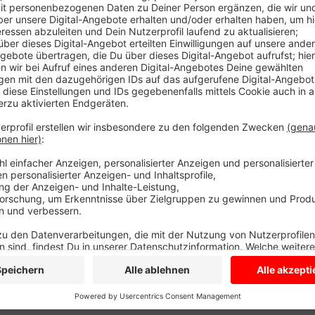
Zwei Bewohner sind in Streit geraten. Nach ersten Er
auf dem Flur gestritten. Der ältere Mann hat den jü
Bauchraum lebensgefährlich verletzt. Er flüchtete. 
wurde notoperiert. Mittlerweile schwebt er nicht m
Angreifer ist inzwischen zur Unterkunft zurückgekeh
den Notruf, die Polizei konnte ihn festnehmen. Wieso
unklar.
Anzeige