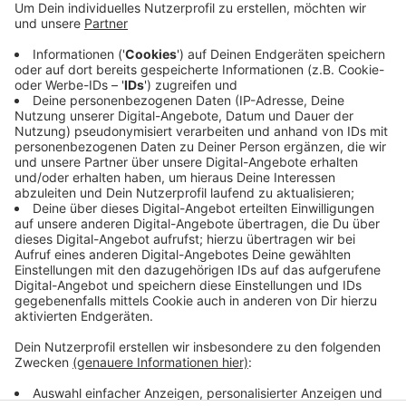
Anzeige
Seit vergangenen Juni sorgt die Baustelle für
Umwege. Der neue Kreisverkehr ersetzt die frühere
Ampel-Kreuzung. Für mehr Sicherheit sollen bald auch
zwei Tempo-Messgeräte sorgen. Sie sollen
Autofahrer an Tempo 30 auf der Münsterstraße
zwischen Daruper Straße und Pumpengasse erinnern.
Anzeige
Anzeige