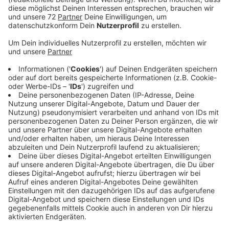
Es soll künftig mehr Mobilstationen geben, an denen
Sie E-Bikes oder E-Roller ausleihen können. Außerdem
soll es weniger Parkplätze an den Straßen in der
Innenstadt geben, hier soll es stattdessen grüner
werden. Aber: Keine Sorge, die Stadt plant
stattdessen neue Parkhäuser. Und sie will auch
bestehende Parkhäuser, zum Beispiel das Parkhaus am
Kreishaus) erweitern. Denn unter dem Strich sollen die
Menschen trotzdem noch hier parken können. Damit
die Stadt zum Shoppen attraktiv bleibt. Genau das soll
sie eben auch stärker für Rad- und Fußgänger werden.
Deshalb sollen einige Bereiche verkehrsberuhigt
werden, durch Pöller oder Fahrradstraßen. Auf dem
Wall sollen nur noch Fußgänger unterwegs sein, ein
Radweg daneben ist angedacht.
Mehr Infos zum Mobilitätskonzept gibt es
HIER.