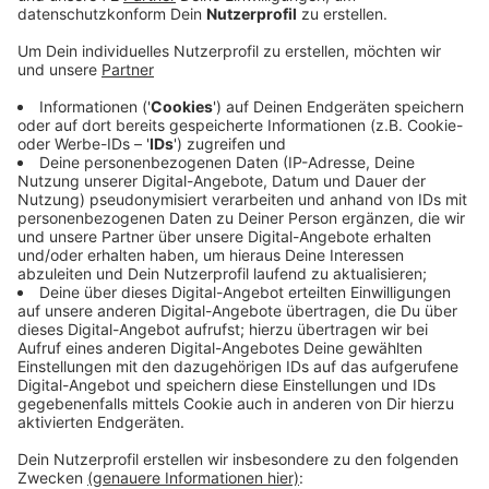
Anzeige
Mobilitäts-Forscher der Uni Wuppertal haben Ende des
vergangenen Jahres Menschen am Bahnhof befragt
und stellen jetzt die Ergebnisse ihrer Studie vor. Die
Gesamt-Situation am Bahnhof ist für die meisten
Befragten topp, sagt Thorsten Koska von der
Forscher-Gruppe. Aber es gibt auch noch
Verbesserungs-Bedarf. Die Gefahr von Diebstahl und
Vandalismus ist ein Kritikpunkt, ein weiterer die
Sauberkeit. Der Coesfelder Bahnhof ist einer von 15
Bahnhöfen deutschlandweit, an denen die
Mobilitätsforscher Umfragen zur Kombination von
Fahrrad und Zug durchgeführt haben. Die Studie soll
abbilden, wie es insgesamt damit klappt und
Verbesserungsmöglichkeiten aufzeigen.
Anzeige