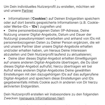
Anzeige
Radio Kiepenkerl-Hörer Hans-Peter André aus
Coesfeld geht davon aus, einen Wolf gesehen zu
haben: Im Bereich der alten Sirksfelder Schule in dem
Waldstück Richtung Baugebiet Nordwest. Leider
hatte er kein Handy dabei, sonst hätte er ein Foto
gemacht. Experten des Kreises raten Hans-Peter
André und anderen mit ähnlichen Beobachtungen, sich
an das Landesamt für Natur, Umwelt und Klima zu
wenden, das geht mit und ohne Foto. Den Link
gibt's
HIER
.
Anzeige