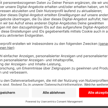
Eigentlich sollte das Turnier vor zwei Wochen stattfi
Patrick Steinberg von der SG Coesfeld freut sich u
vor den Ferien stattfindet. Etwas ändert sich: Der Ra
Sportzentrum Süd statt, sondern weicht auf das Sp
Los geht es um neun Uhr morgen Früh. Der Ranzencup 
Schuljahresende.
Anzeige