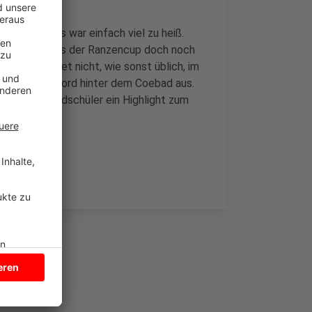
nden, doch es war einfach viel zu heiß.
mso mehr, dass der Ranzencup doch noch
nzencup findet nicht, wie sonst üblich, im
ortzentrum Nord hinter dem Coebad aus.
ist für Grundschüler ein Highlight zum