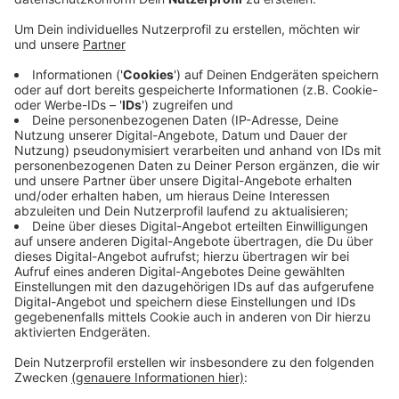
Anzeige
Die neue Akustikdecke sei leicht geneigt und diese
Neigung greife den Winkel der vorhandenen
Wandverkleidung optisch auf. Das sei nicht nur ein
Hingucker, sondern auch gut für die Akustik, sagt die
Bauleiterin vom zentralen Gebäudemanagement der
Stadt. Die alte Holzdecke aus den 60er-Jahren hatte
sich an einigen Stellen abgesenkt. Daher musste eine
neue Decke her. Das nutzte die Stadt und ließ direkt
die Lichter in der Aula erneuern. Sie sind jetzt
einerseits heller- und dennoch energieeffizienter. Denn
sie lassen sich dimmen und separat ansteuern.
Anzeige