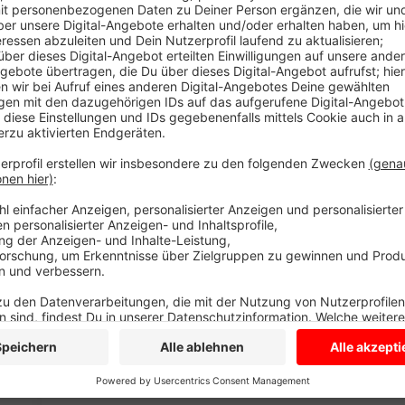
Im Notfall bekommen die Kinder Hilfe. Dafür sorgt da
Olfen und Lüdinghausen. Das soll es künftig auch in 
den Orten im Kreis umgehört, wie es da mit dem Proj
bekommen. Es erhöhe das Sicherheitsgefühl von Elter
Geschäftsleute, Friseure und Co ist es ganz selbstver
bieten. Und ganz wichtig: Kinder fühlen sich generell
Anlaufstellen, auch wenn nichts passiert. Die Stadt 
Mehrgenerationenhaus bringen das Projekt auf den W
sind, eine Notinsel für Kinder zu sein. Aufkleber im 
Jugendhilfeausschuss beschäftigt sich heute in ein
Anzeige