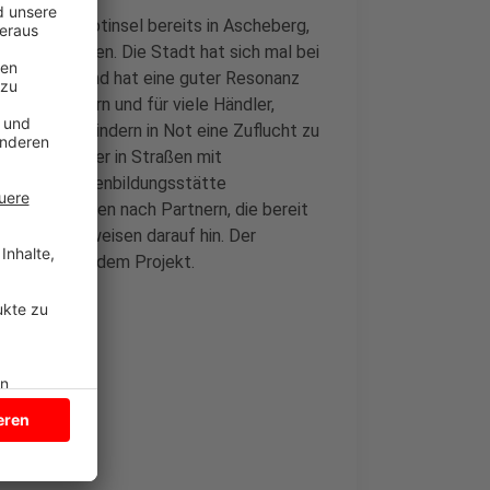
s Projekt Notinsel bereits in Ascheberg,
Coesfeld geben. Die Stadt hat sich mal bei
ekt klappt und hat eine guter Resonanz
n und Kindern und für viele Händler,
ständlich, Kindern in Not eine Zuflucht zu
 einfach besser in Straßen mit
und die Familienbildungsstätte
eg und suchen nach Partnern, die bereit
Schaufenster weisen darauf hin. Der
er Woche mit dem Projekt.