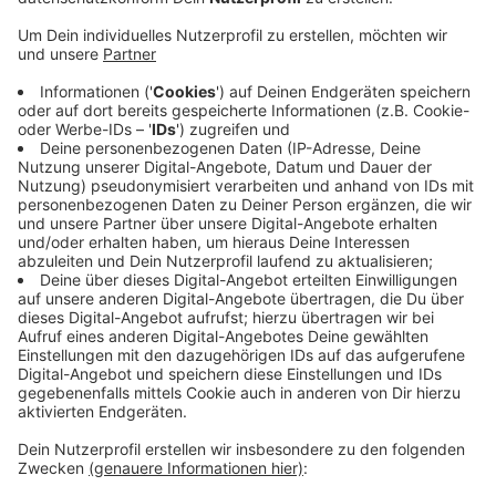
Anzeige
Die Idee dazu hatten Schüler des Oswald von Nell-
Breuning-Berufskollegs. Solche Kontakte ermöglichen
es nachzufragen und komplexe Themen besser zu
verstehen. Für Berufsschülerin Melina fehlen
Jugendliche in den Ausschüssen. Nötig seien zum
Beispiel Jugendparlamente, damit Jugendliche direkt
die Möglichkeit haben mitzubestimmen. Bei der einen
Gesprächsrunde heute sollte es nicht bleiben, die
Jugendlichen hoffen, dass sich daraus eine Reihe
entwickelt.
Anzeige