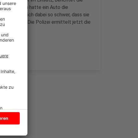
Am Tüskenbach hatte ein Auto die
 verletzte sich dabei so schwer, dass sie
 gesperrt. Die Polizei ermittelt jetzt die