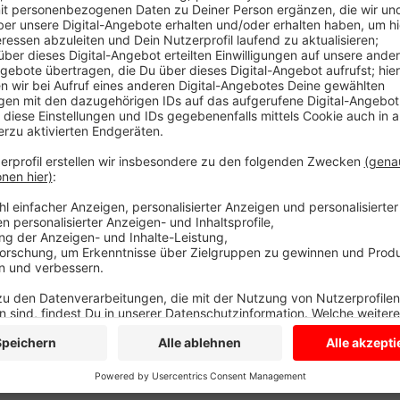
Polizei jetzt. An einer Verkehrsinsel an der Straße 
Radfahrerin angefahren. Die Frau stürzte vom Rad und
ins Krankenhaus musste. Die Straße war zwischendurch
Hintergründe.
Anzeige