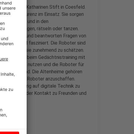
t und das St. Katharinen Stift in Coesfeld.
 Kathi und Laurenz im Einsatz. Sie sorgen
ohnbereichen und in den
t ihnen singen, rätseln oder tanzen.
 zum Einsatz und beantworten Fragen von
suchen, sind fasziniert. Die Roboter sind
 Mitarbeiter sie zunehmend zu schätzen.
 zum Beispiel beim Gedächtnistraining mit
ik richtig zu nutzen und die Roboter für
eitgehend rund. Die Altenheime gehören
ine weiteren Roboter anzuschaffen.
chen neugierig auf digitale Technik zu
st sich auch der Kontakt zu Freunden und