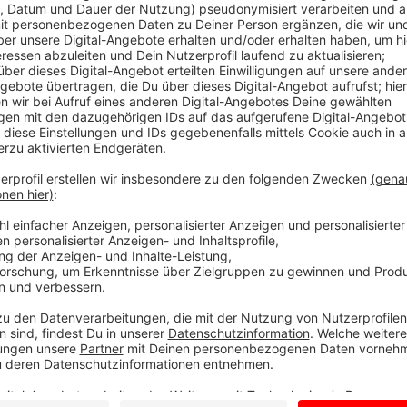
Eine erfreuliche Bilanz ziehen das St. Laurentius Stif
Seit fast einem dreiviertel Jahr sind hier die Roboter
für gute Laune bei den Bewohnern. Sie sind in den W
Gemeinschaftsräumen unterwegs. Wer möchte, kann mi
Auch im Eingangsbereich kommen Kathi und Laurenz
Besuchern. Vor allem Enkelkinder, die Oma und Opa be
ein ergänzendes Angebot und als solches wissen die
Sie bauen die Roboter mit ihren integrierten Tablets
ein. Anfangs gab es noch häufiger Probleme die Techn
Aufgaben zu programmieren. Das läuft inzwischen w
zur Christophorus-Gruppe. Diese plant im Moment ke
Stattdessen konzentriert sie sich darauf ältere Mens
machen. Über Tablets oder Laptops zum Beispiel läs
Verwandten halten, die weiter weg wohnen.