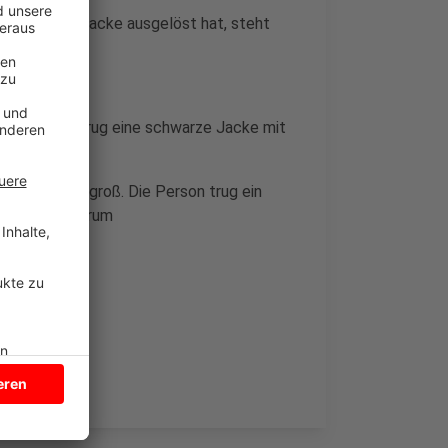
o. Was die Attacke ausgelöst hat, steht
. Die Person trug eine schwarze Jacke mit
 1,67 Meter groß. Die Person trug ein
rn verkehrtherum
inweise.