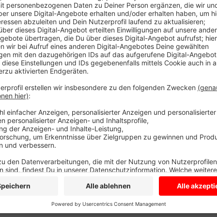
Die beiden rappelten sich auf und flüchteten ins Kin
noch nicht fest. Die Polizei sucht die Schläger.
Zwei Tatverdächtige werden wie folgt beschrieben:
1. Männlich, ca. 1,75 Meter groß, hellerer Hauttypus
einem roten Kreuz auf dem Rücken.
2. Männlich, dunkles nach hinten gekämmtes Haar, ca.
weißes T-Shirt und eine Designerbrille mit den Gläse
auf dem Kopf.
Die Polizei in Coesfeld bittet unter 02541-140 um H
Anzeige