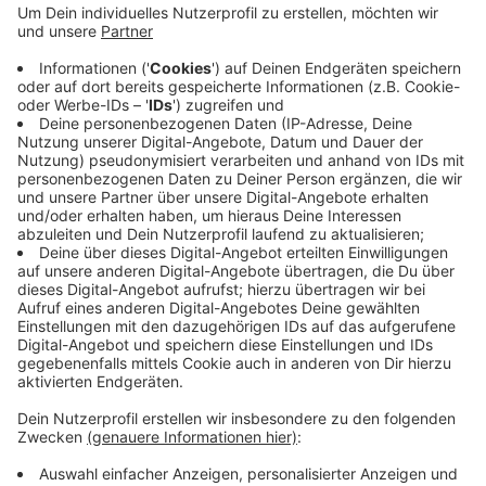
Die Vorbereitungen sind abgeschlossen, eine
Fachfirma für Skateparkbau hat übernommen. Erste
Betonelemente sind fertiggestellt, weitere Flächen
werden angelegt. Im Frühherbst
(September)
soll der
neue Skatepark fertig gebaut sein. Die Stadt stimmt
sich wegen der Eröffnung gerade mit dem Jugendhaus
Stellwerk ab und mit den Kindern und Jugendlichen,
die sich an der Planung intensiv beteiligt haben.
Anzeige
Anzeige