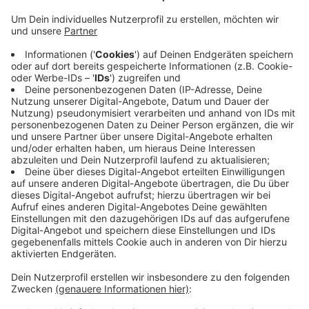
Veröffentlicht:
Donnerstag, 09.01.2025 07:39
Anzeige
Einige Kunden kommen, weil das Geld knapp ist, andere
weil sie nachhaltiger leben und Dinge
wiederverwenden wollen. Um den gestiegenen Bedarf
zu decken, hofft das Team auf neue Kleiderspenden.
Schön wären außerdem weitere Freiwillige, die
mitarbeiten. Dann ließen sich die Öffnungszeiten
vielleicht ausdehnen. Den Kontakt gibt es
HIER
.
Anzeige