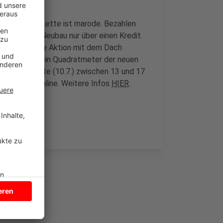
. Das alte in Lette ist marode. Bezahlen
ebung den Neubau nur über einen Kredit.
der Verein die Aktion mit dem Dach
n in Zukunft ein Quadratmeter der neuen
entweder heute (10.7.) zwischen 13 und 17
er danach online. Weitere Infos
HIER
.