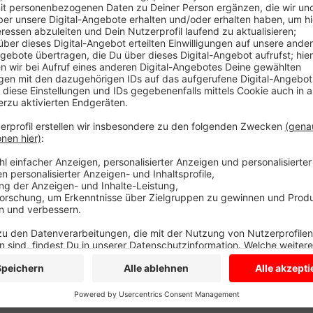
In Goxel bauen Arbeiter ja gerade ein neues Tierheim
kann der Tierschutzverein Coesfeld, Dülmen und Umg
Um den irgendwann zurückzahlen zu können hat sich 
überlegt. Sie spenden 50 Euro und dafür gehört Ihne
Tierheimdachfläche. Ihr Stückchen sichern Sie sich 
Uhr beim Sommerfest am alten Tierheim in Lette- od
Anzeige