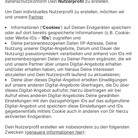
Sie kommen deswegen ab morgen bis Anfang der
kommenden Woche (26.5.) zwischen der Straße am
Wasserturm und dem Rottkamp nicht durch. Die
Straße ist gesperrt. Angrenzende Straßenzüge werden
zu Sackgassen. Umleitungsschilder führen Sie über
den Rottkamp und die Dülmener Straße. Schon heute
sind kurzfristig außerdem Fräsarbeiten an der
Asphaltdecke auf einem kleinen Teil der Straße Am
Morgenesch gestartet. Auch die Arbeiten sollen die
ganze Woche andauern (bis 26.5.). Umleitungen führen
über die Bergstiege. Außerdem ist der Paradiesweg
morgen etwa zwei Stunden gesperrt. Hintergrund:
Arbeiter beseitigen Schäden am Radweg an der
Friedhofsallee.
Anzeige