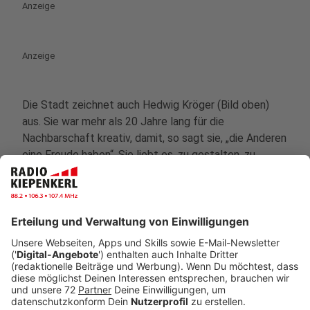
Anzeige
Anzeige
Die Stadt zeichnet auch Hedwig Kröger (Bild oben)
aus. Sie war mehr als 20 Jahre lang für die
Nachbarschaft kreativ, damit, so sagt sie, „die Anderen
eine Freude haben“. Sie liebt es, zu gestalten, zu
dekorieren und zu basteln und diese Eigenschaft
brachte sie 1999 in den Pfarrgemeinderat Herz Jesu,
wo ihre Dekorationen viele Jahre lang in der Kirche
bewundert werden konnten: Zu Ostern oder Erntedank,
bei Weihnachtsfeiern oder anderen kirchlichen Festen.
Sie brachte sich auch bei Prozessionen und Andachten
mit ein, suchte Texte und Meditationen aus, half bei
der feierlichen Gestaltung und organisierte
Gruppenstunden der kfd. Zehn Jahre lang war Hedwig