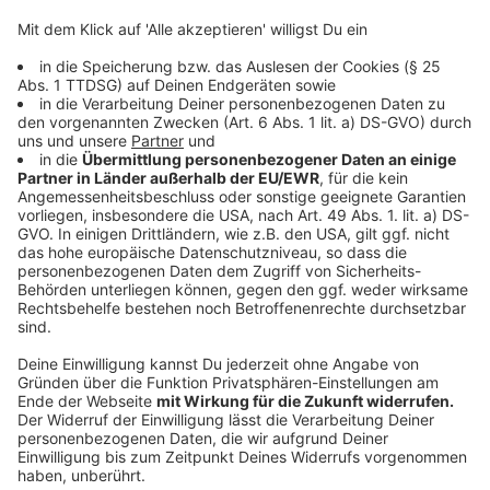
hört zu, wenn ein Fahrgast etwas auf dem Herzen hat.
Das zuverlässige Angebot des Bürgerbusvereins wird
gut nachgefragt. Wer einsteigt, spart sich Spritkosten,
Fahrdienste und zudem die lästige Parkplatzsuche.
Besondere Freude hat Brigitte Sieverding am
persönlichen Kontakt mit den Fahrgästen: „Hier steigt
niemand aus ohne das kleine Wörtchen „Danke!“
Anzeige
Anzeige
Und schließlich freut sich noch Corinna Spork (Bild
oben) über einen Ehrenamtspreis. Sie leitet seit 2016
gemeinsam mit einem engagierten Team junger Leute
das Ferienlager St. Lamberti. 50 Kinder erleben hier
zwei Wochen lang abwechslungsreiche