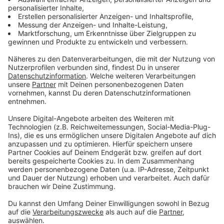
Die nächste Preisträgerin, Brigitte Sieverding (Bild
oben), ist eine von 31 aktiven Fahrer:innen im
Bürgerbus Verein – und die mit den meisten
Einsatzzeiten. Seit 2015 nimmt sie sich jeden
Dienstagvormittag frei vom Hof, den mittlerweile ihre
Kinder bewirtschaften und fährt zwei Schichten.
Immer zwischen dem Coesfelder Bahnhof, durch das
Hohe Feld und den Stadtbusch bis nach Goxel, zurück
durch die Innenstadt, dann über Maria Frieden nach
Lette und bis in den Sanden. Der an Wochentagen
zuverlässig pendelnde Bürgerbus erschließt
Wohngebiete, die vorher nicht vom ÖPNV erschlossen
worden waren und ermöglicht so besonders
Menschen, die in ihrer Mobilität eingeschränkt sind, die
Teilhabe: den Besuch beim Edeka in Lette, den Gang
über den Wochenmarkt oder den Termin beim Arzt. Sie
hilft beim Ein- und Aussteigen, verstaut Rollatoren und