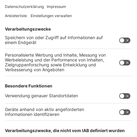
Sommerferientage im Sauerland. Viele von ihnen
fahren immer wieder gerne mit oder kehren nach ein
paar Jahren Pause als Betreuer:innen zurück ins
Lagerteam. Das Team aufzubauen und fit zu machen,
ist eine der besonderen Aufgaben von Corinna Spork
und beginnt lange vor dem Abfahrtstag. Denn die
Vorbereitungsarbeiten sind umfangreich, die Auflagen
und die Hürden werden immer höher. Ao gehört zu ihrer
ehrenamtlichen Arbeit auch dazu, dass sich Corinna
Spork zusätzlich hat fortbilden lassen, damit sie
Gruppenleiterschulungen durchführen kann. Die tolle
Gemeinschaft innerhalb des Betreuerteams,
besonders mit ihrer Co-Leiterin Pia Völker, die
Stimmung beim Ferienlager und die Freude und
Dankbarkeit der Kinder und ihrer Familien, das gibt
Corinna Spork Bestätigung für die monatelange
Vorbereitung und die vielen Stunden, die sie für das
Ferienlager einsetzt.