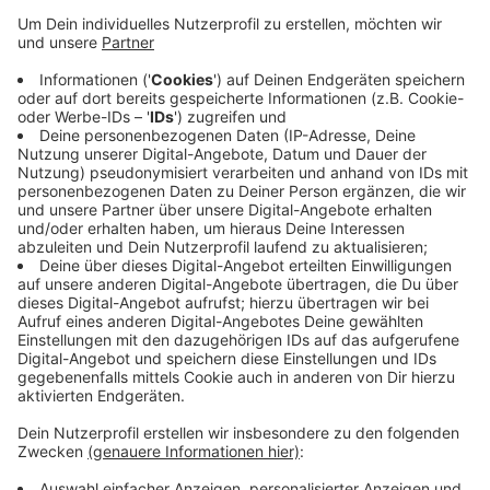
Kröger zudem aktiv in der Caritas Goxel, übernahm
Krankenbesuche und gratulierte zu runden
Geburtstagen. Besonders verbunden fühlt sich Hedwig
Kröger der direkten Nachbarschaft. Ihre Freude am
Gestalten zeigte sich bei der Bepflanzung der
Heideschnecke genauso wie beim Schmuck fürs
Heidefest oder in den Kostümen für die Karnevals-
Umzüge. Viele Jahre lang haben Nachbarn der Familie
Kröger den Adventskranz fürs Rondell gebunden und
aufgestellt. An jedem Adventssonntag fand dort
abends ein großes Treffen statt, bei dem
verschiedene Gruppen zu Gast waren. Lieder wurden
gesungen, die Eheleute Kröger boten Glühwein an und
spendeten den Erlös für einen guten Zweck.
Anzeige
Anzeige