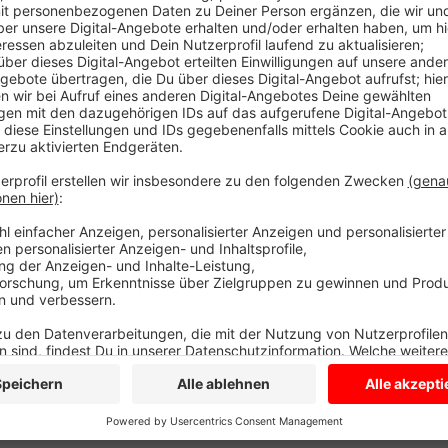
Veröffentlicht:
Donnerstag, 18.09.2025 14:20
Anzeige
Denn dank seiner Arbeit sind aus guten Ideen erfolg
und ehrt Edwin Kraft daher mit der Stadtplakette fü
Glückwunsch!
Anzeige